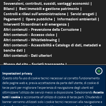
Sovvenzioni, contributi, sussidi, vantaggi economici
Bilanci
Beni immobili e gestione patrimonio
Controlli e rilievi sull'amministrazione
Servizi erogati
Pagamenti
Opere pubbliche
Informazioni ambientali
Interventi Straordinari e di emergenza
Altri contenuti - Prevenzione della Corruzione
Altri contenuti - Accesso civico
Altri contenuti - Whistleblowing
Altri contenuti - Accessibilità e Catalogo di dati, metadati e
banche dati
Altri contenuti - Dati ulteriori
Mappa del sito - Società trasparente
Vai al sito principale
Certificazioni
Lavora con noi
Impostazioni privacy
Contatti
About us
Questo sito fa uso di cookie tecnici necessari al corretto funzionamento
delle pagine web e, previa accettazione da parte dell’utente, di cookie di
Credits
Note legali
Accessibilità
Cookie policy
terze parti per migliorare l’esperienza di navigazione degli utenti ed
Social media policy
Impostazione Cookie
Accetta
ottimizzare l’utilizzo dei servizi messi a disposizione. Selezionando
tutti i cookie
si acconsente all’utilizzo di cookie di terze parti. Chiudendo il
banner verranno utilizzati solo i cookie tecnici necessari alla navigazione e