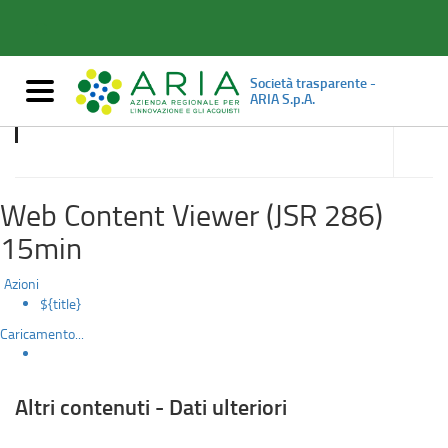
Altri
Salta
al
contenuti
contenuto
principale
-
Società trasparente -
Mostra/nascondi
ARIA S.p.A.
navigazione
Dati
accedi
alle
Altri contenuti - Dati ulteriori
ulteriori
sotto
sezioni
Web Content Viewer (JSR 286)
15min
Azioni
${title}
Caricamento...
Altri contenuti - Dati ulteriori