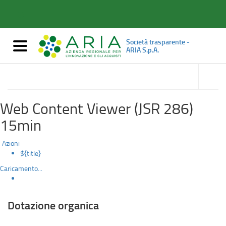
Dotazione
Salta
al
organica
contenuto
principale
Società trasparente -
Mostra/nascondi
ARIA S.p.A.
navigazione
accedi
alle
Personale
sotto
sezioni
Web Content Viewer (JSR 286)
15min
Azioni
${title}
Caricamento...
Dotazione organica