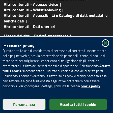
Altri contenuti - Accesso civico
Altri contenuti - Whistleblowing
Altri contenuti - Accessibilità e Catalogo di dati, metadati e
banche dati
Altri contenuti - Dati ulteriori
Mappa del sito - Società trasparente
Vai al sito principale
Certificazioni
Lavora con noi
Impostazioni privacy
Contatti
About us
Questo sito fa uso di cookie tecnici necessari al corretto funzionamento
delle pagine web e, previa accettazione da parte dell’utente, di cookie di
Credits
Note legali
Accessibilità
Cookie policy
terze parti per migliorare l’esperienza di navigazione degli utenti ed
Social media policy
Impostazione Cookie
Accetta
ottimizzare l’utilizzo dei servizi messi a disposizione. Selezionando
tutti i cookie
si acconsente all’utilizzo di cookie di cookie di terze parti.
Chiudendo il banner verranno utilizzati solo i cookie tecnici necessari alla
navigazione e alcune funzionalità aggiuntive potrebbero non essere
cookie policy
disponibili. Per conoscere i dettagli, consulta la nostra
© Copyright Aria S.p.A.- Tutti i diritti riservati | Partita IVA 05017630152
| Telefono +39.02 39331.1 | PEC protocollo@pec.ariaspa.it | Società
Personalizza
Accetta tutti i cookie
soggetta a direzione e coordinamento da parte della Regione Lombardia.