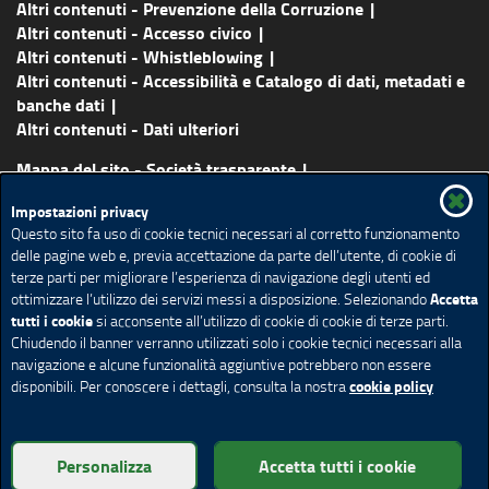
Altri contenuti - Prevenzione della Corruzione
Altri contenuti - Accesso civico
Altri contenuti - Whistleblowing
Altri contenuti - Accessibilità e Catalogo di dati, metadati e
banche dati
Altri contenuti - Dati ulteriori
Mappa del sito - Società trasparente
Vai al sito principale
Certificazioni
Lavora con noi
Impostazioni privacy
Contatti
About us
Questo sito fa uso di cookie tecnici necessari al corretto funzionamento
delle pagine web e, previa accettazione da parte dell’utente, di cookie di
Credits
Note legali
Accessibilità
Cookie policy
terze parti per migliorare l’esperienza di navigazione degli utenti ed
Social media policy
Impostazione Cookie
Accetta
ottimizzare l’utilizzo dei servizi messi a disposizione. Selezionando
tutti i cookie
si acconsente all’utilizzo di cookie di cookie di terze parti.
Chiudendo il banner verranno utilizzati solo i cookie tecnici necessari alla
navigazione e alcune funzionalità aggiuntive potrebbero non essere
cookie policy
disponibili. Per conoscere i dettagli, consulta la nostra
© Copyright Aria S.p.A.- Tutti i diritti riservati | Partita IVA 05017630152
| Telefono +39.02 39331.1 | PEC protocollo@pec.ariaspa.it | Società
Personalizza
Accetta tutti i cookie
soggetta a direzione e coordinamento da parte della Regione Lombardia.