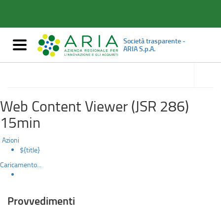
Provvedimenti
Salta
al
contenuto
principale
Società trasparente -
Mostra/nascondi
ARIA S.p.A.
navigazione
accedi
Sovvenzioni, contributi, sussidi, vantaggi 
alle
economici
sotto
sezioni
Web Content Viewer (JSR 286)
15min
Azioni
${title}
Caricamento...
Provvedimenti