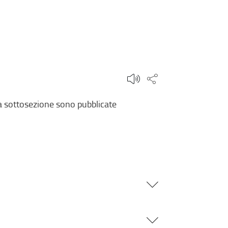
Condividi questa
ta sottosezione sono pubblicate