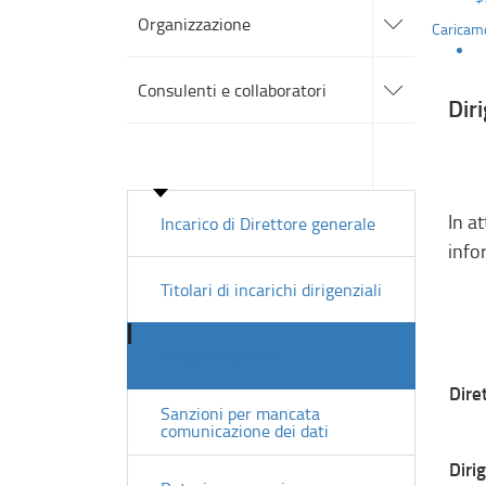
alle
Organizzazione
Caricame
sotto
sezioni
accedi
alle
Consulenti e collaboratori
sotto
Dir
sezioni
accedi
alle
Personale
sotto
sezioni
In a
Incarico di Direttore generale
info
Titolari di incarichi dirigenziali
Dirigenti cessati
Dire
Sanzioni per mancata
comunicazione dei dati
Diri