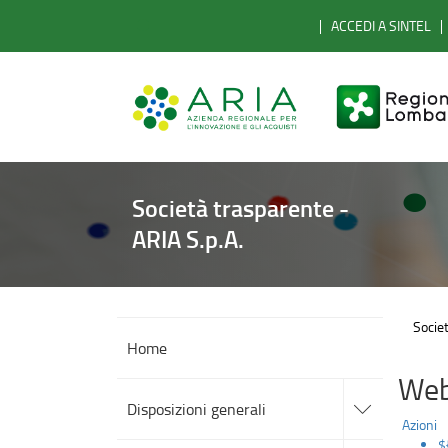
Dirigenti
Salta
ACCEDI A SINTEL
al
cessati
contenuto
principale
Società trasparente -
ARIA S.p.A.
Societ
Home
Web
accedi
alle
Disposizioni generali
sotto
Azioni
sezioni
$
accedi