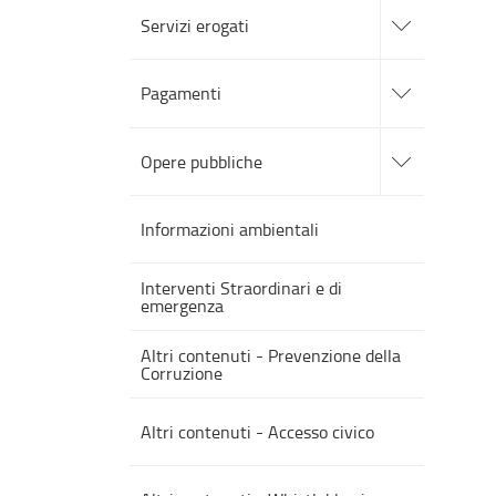
accedi
alle
Servizi erogati
sotto
sezioni
accedi
alle
Pagamenti
sotto
sezioni
accedi
alle
Opere pubbliche
sotto
sezioni
Informazioni ambientali
Interventi Straordinari e di
emergenza
Altri contenuti - Prevenzione della
Corruzione
Altri contenuti - Accesso civico