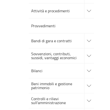
sezioni
accedi
alle
Attività e procedimenti
sotto
sezioni
Provvedimenti
accedi
alle
Bandi di gara e contratti
sotto
sezioni
accedi
Sovvenzioni, contributi,
alle
sussidi, vantaggi economici
sotto
sezioni
accedi
alle
Bilanci
sotto
sezioni
accedi
Beni immobili e gestione
alle
patrimonio
sotto
sezioni
accedi
Controlli e rilievi
alle
sull'amministrazione
sotto
sezioni