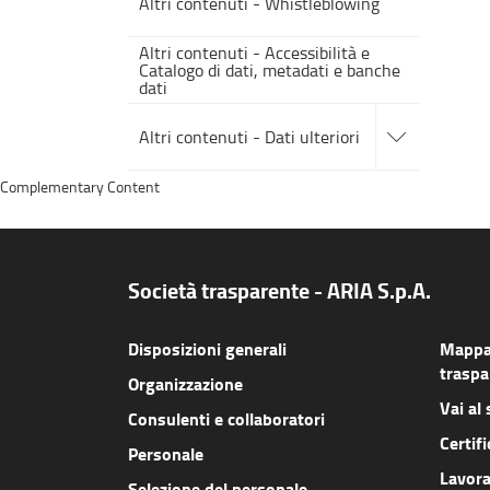
Altri contenuti - Whistleblowing
Altri contenuti - Accessibilità e
Catalogo di dati, metadati e banche
dati
accedi
alle
Altri contenuti - Dati ulteriori
sotto
sezioni
Complementary Content
Società trasparente - ARIA S.p.A.
Disposizioni generali
Mappa 
traspa
Organizzazione
Vai al 
Consulenti e collaboratori
Certifi
Personale
Lavora
Selezione del personale