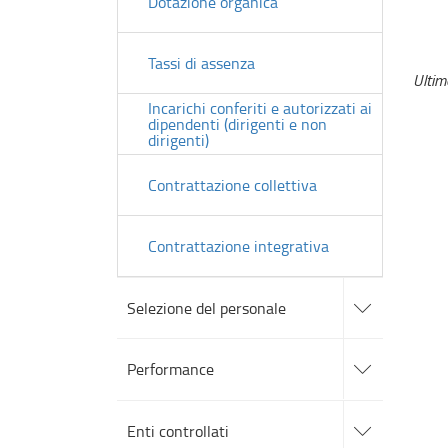
Dotazione organica
Tassi di assenza
Ulti
Incarichi conferiti e autorizzati ai
dipendenti (dirigenti e non
dirigenti)
Contrattazione collettiva
Contrattazione integrativa
accedi
alle
Selezione del personale
sotto
sezioni
accedi
alle
Performance
sotto
sezioni
accedi
alle
Enti controllati
sotto