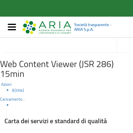
Carta
Salta
al
dei
contenuto
principale
servizi
Società trasparente -
Mostra/nascondi
ARIA S.p.A.
navigazione
e
accedi
alle
Servizi erogati
standard
sotto
sezioni
di
Web Content Viewer (JSR 286)
qualità
15min
Azioni
${title}
Caricamento...
Carta dei servizi e standard di qualità