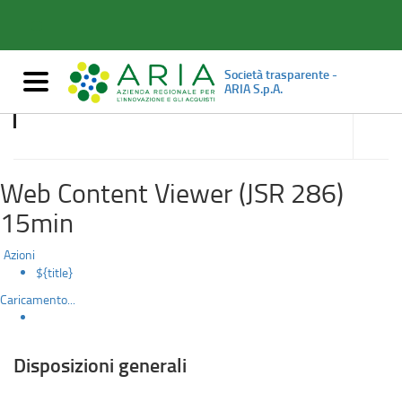
Disposizioni
Salta
al
generali
contenuto
principale
Società trasparente -
Mostra/nascondi
ARIA S.p.A.
navigazione
accedi
alle
Disposizioni generali
sotto
sezioni
Web Content Viewer (JSR 286)
15min
Azioni
${title}
Caricamento...
Disposizioni generali