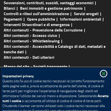
Sovvenzioni, contributi, sussidi, vantaggi economici
Bilanci
Beni immobili e gestione patrimonio
Controlli e rilievi sull'amministrazione
Servizi erogati
Pagamenti
Opere pubbliche
Informazioni ambientali
Interventi Straordinari e di emergenza
Altri contenuti - Prevenzione della Corruzione
Altri contenuti - Accesso civico
Altri contenuti - Whistleblowing
Altri contenuti - Accessibilità e Catalogo di dati, metadati e
banche dati
Altri contenuti - Dati ulteriori
Mappa del sito - Società trasparente
Vai al sito principale
Certificazioni
Lavora con noi
Impostazioni privacy
Contatti
About us
Questo sito fa uso di cookie tecnici necessari al corretto funzionamento
delle pagine web e, previa accettazione da parte dell’utente, di cookie di
Credits
Note legali
Accessibilità
Cookie policy
terze parti per migliorare l’esperienza di navigazione degli utenti ed
Social media policy
Impostazione Cookie
Accetta
ottimizzare l’utilizzo dei servizi messi a disposizione. Selezionando
tutti i cookie
si acconsente all’utilizzo di cookie di cookie di terze parti.
Chiudendo il banner verranno utilizzati solo i cookie tecnici necessari alla
navigazione e alcune funzionalità aggiuntive potrebbero non essere