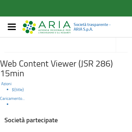
Società
Salta
al
partecipate
contenuto
principale
Società trasparente -
Mostra/nascondi
ARIA S.p.A.
navigazione
accedi
alle
Enti controllati
sotto
sezioni
Web Content Viewer (JSR 286)
15min
Azioni
${title}
Caricamento...
Società partecipate