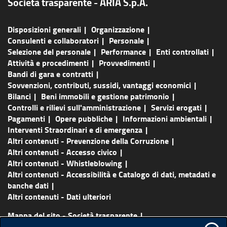
Società trasparente - ARIA S.p.A.
Disposizioni generali
Organizzazione
Consulenti e collaboratori
Personale
Selezione del personale
Performance
Enti controllati
Attività e procedimenti
Provvedimenti
Bandi di gara e contratti
Sovvenzioni, contributi, sussidi, vantaggi economici
Bilanci
Beni immobili e gestione patrimonio
Controlli e rilievi sull'amministrazione
Servizi erogati
Pagamenti
Opere pubbliche
Informazioni ambientali
Interventi Straordinari e di emergenza
Altri contenuti - Prevenzione della Corruzione
Altri contenuti - Accesso civico
Altri contenuti - Whistleblowing
Altri contenuti - Accessibilità e Catalogo di dati, metadati e
banche dati
Altri contenuti - Dati ulteriori
Mappa del sito - Società trasparente
Vai al sito principale
Certificazioni
Lavora con noi