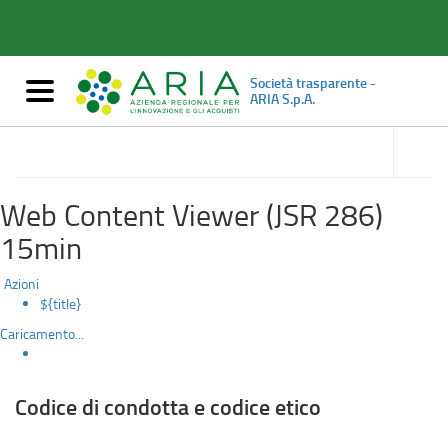
Codice
Salta
al
di
contenuto
principale
condotta
Società trasparente -
Mostra/nascondi
ARIA S.p.A.
navigazione
e
accedi
alle
Disposizioni generali
codice
sotto
sezioni
etico
Web Content Viewer (JSR 286)
15min
Azioni
${title}
Caricamento...
Codice di condotta e codice etico