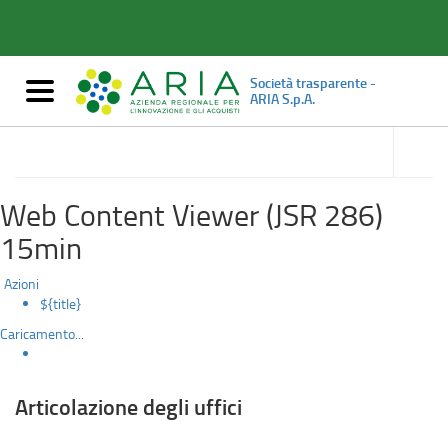
Articolazione
Salta
al
degli
contenuto
principale
uffici
Società trasparente -
Mostra/nascondi
ARIA S.p.A.
navigazione
accedi
alle
Organizzazione
sotto
sezioni
Web Content Viewer (JSR 286)
15min
Azioni
${title}
Caricamento...
Articolazione degli uffici